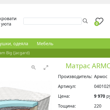
кровати
 уюта
0
ушки, одеяла
Мебель
m Big (Jacgard)
Матрас ARMOS
Производитель:
Армос
Артикул:
040102
Цена:
9 970
р
Тощина:
220