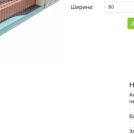
Ширина:
Д
Н
А
ч
В
Э